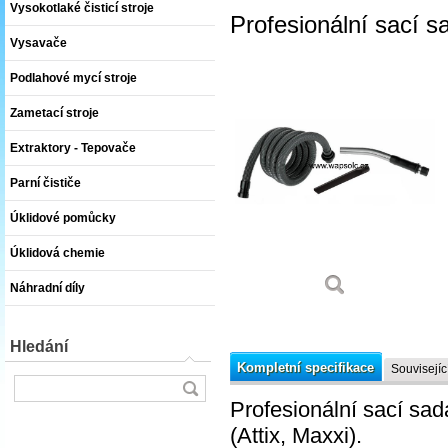
Vysokotlaké čisticí stroje
Profesionální sací 
Vysavače
Podlahové mycí stroje
Zametací stroje
Extraktory - Tepovače
Parní čističe
Úklidové pomůcky
Úklidová chemie
Náhradní díly
Hledání
Kompletní specifikace
Souvisejíc
Profesionální sací s
(Attix, Maxxi).