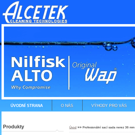
ÚVODNÍ STRANA
O NÁS
VÝHODY PRO VÁS
Produkty
»
»
Úvod
Profesionální sací sada nerez 36 mm 