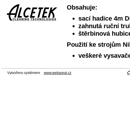
Obsahuje:
sací hadice 4m 
zahnutá ruční tr
štěrbinová hubic
Použití ke strojům Ni
veškeré vysavače
Vytvořeno systémem
www.webareal.cz